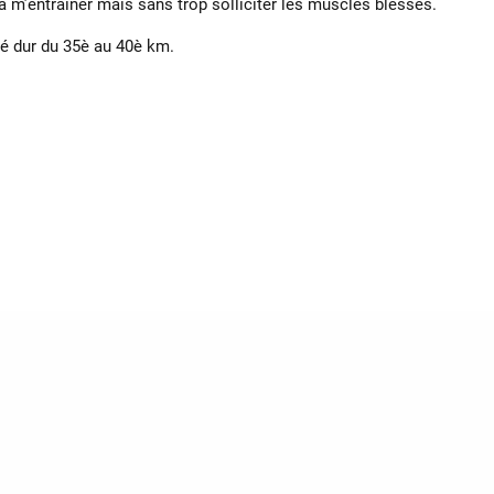
à m’entrainer mais sans trop solliciter les muscles blessés.
été dur du 35è au 40è km.