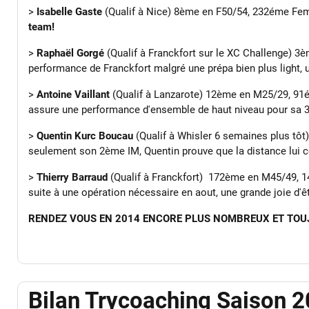
>
Isabelle Gaste
(Qualif à Nice) 8ème en F50/54, 232éme Fem
team!
>
Raphaël Gorgé
(Qualif à Franckfort sur le XC Challenge) 3
performance de Franckfort malgré une prépa bien plus light, un
>
Antoine Vaillant
(Qualif à Lanzarote) 12ème en M25/29, 9
assure une performance d'ensemble de haut niveau pour sa 3èm
>
Quentin Kurc Boucau
(Qualif à Whisler 6 semaines plus tô
seulement son 2ème IM, Quentin prouve que la distance lui co
>
Thierry Barraud
(Qualif à Franckfort) 172ème en M45/49, 1
suite à une opération nécessaire en aout, une grande joie d'êt
RENDEZ VOUS EN 2014 ENCORE PLUS NOMBREUX ET TOUJ
Bilan Trycoaching Saison 