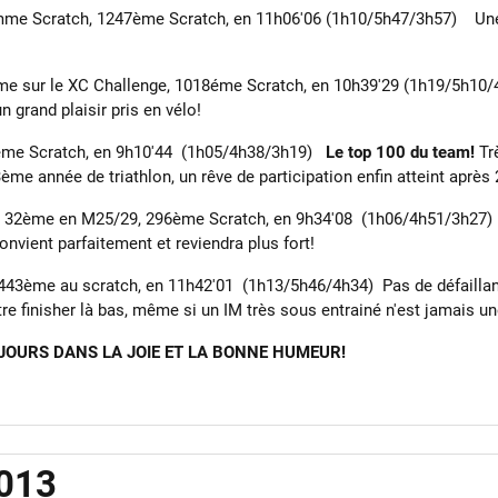
me Scratch, 1247ème Scratch, en 11h06'06 (1h10/5h47/3h57) Une t
ème sur le XC Challenge, 1018éme Scratch, en 10h39'29 (1h19/5h10/
 grand plaisir pris en vélo!
1éme Scratch, en 9h10'44 (1h05/4h38/3h19)
Le top 100 du team!
Trè
e année de triathlon, un rêve de participation enfin atteint après
t) 32ème en M25/29, 296ème Scratch, en 9h34'08 (1h06/4h51/3h27) T
nvient parfaitement et reviendra plus fort!
443ème au scratch, en 11h42'01 (1h13/5h46/4h34) Pas de défaillan
re finisher là bas, même si un IM très sous entrainé n'est jamais une
OURS DANS LA JOIE ET LA BONNE HUMEUR!
2013